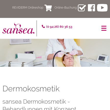
REVIDERM Onlineshop
Online-Buchung
sansea
(0 94 26) 80 36 53
–
Fachpraxis
für
schöne
und
gesunde
Dermokosmetik
Haut
sansea Dermokosmetik -
Behandlungen mit Konzept