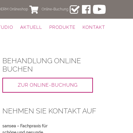
DERM Onlineshop
Online-Buchung
Zum
Inhalt
TUDIO
AKTUELL
PRODUKTE
KONTAKT
springen
BEHANDLUNG ONLINE
BUCHEN
ZUR ONLINE-BUCHUNG
NEHMEN SIE KONTAKT AUF
sansea – Fachpraxis für
schöne und gesunde