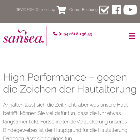
REVIDERM Onlineshop
Online-Buchung
sansea
(0 94 26) 80 36 53
–
Fachpraxis
für
High Performance – gegen
schöne
die Zeichen der Hautalterung
und
gesunde
Anhalten lässt sich die Zeit nicht, aber was unsere Haut
betrifft, können Sie viel dafür tun, dass die Uhr etwas
Haut
langsamer tickt. Fortschreitende Verzuckerung unseres
Bindegewebes ist der Hauptgrund für die Hautalterung.
Dagegen lässt sich einiges tun …