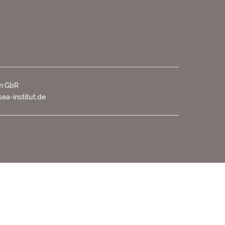
nn GbR
ea-institut.de