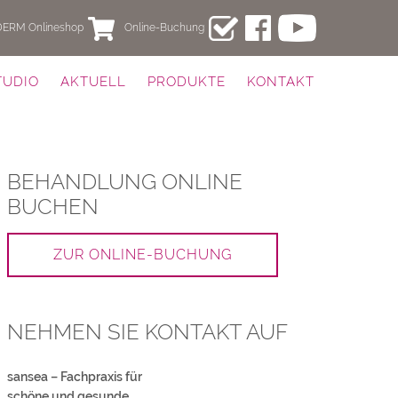
DERM Onlineshop
Online-Buchung
Zum
Inhalt
TUDIO
AKTUELL
PRODUKTE
KONTAKT
springen
BEHANDLUNG ONLINE
BUCHEN
ZUR ONLINE-BUCHUNG
NEHMEN SIE KONTAKT AUF
sansea – Fachpraxis für
schöne und gesunde