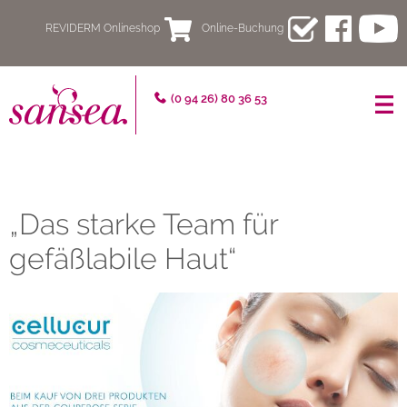
REVIDERM Onlineshop
Online-Buchung
sansea
(0 94 26) 80 36 53
–
Fachpraxis
für
„Das starke Team für
schöne
gefäßlabile Haut“
und
gesunde
Haut